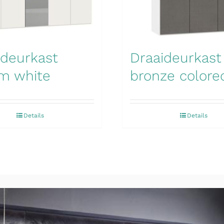
ideurkast
Draaideurkast 
m white
bronze colore
Details
Details