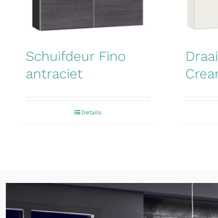
Schuifdeur Fino
Draa
antraciet
Crea
Details