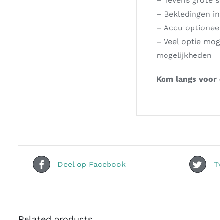
– Tevens grote s
– Bekledingen in
– Accu optionee
– Veel optie mog
mogelijkheden
Kom langs voor e
Deel op Facebook
T
Related products