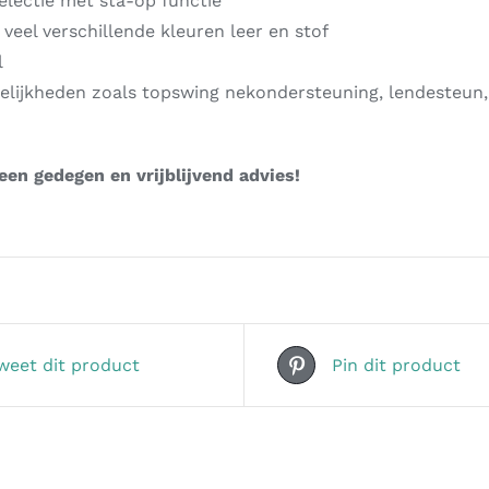
electie met sta-op functie
 veel verschillende kleuren leer en stof
l
elijkheden zoals topswing nekondersteuning, lendesteun,
en gedegen en vrijblijvend advies!
weet dit product
Pin dit product