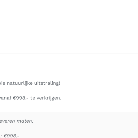
e natuurlijke uitstraling!
vanaf €998.- te verkrijgen.
leveren maten:
: €998.-