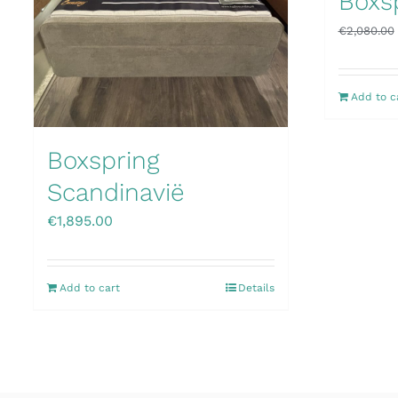
Boxs
€
2,080.00
Add to c
Boxspring
Scandinavië
€
1,895.00
Add to cart
Details