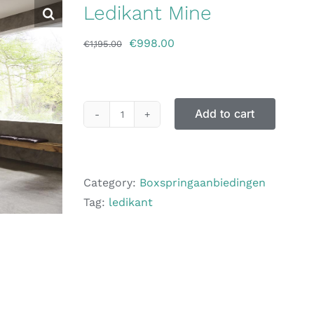
Ledikant Mine
€
998.00
€
1,195.00
Add to cart
Category:
Boxspringaanbiedingen
Tag:
ledikant