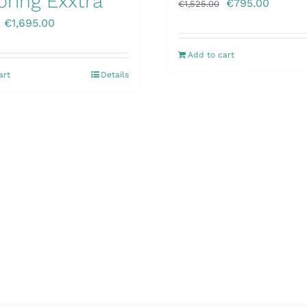
pring Exxtra
€
795.00
€
1,525.00
€
1,695.00
Add to cart
art
Details