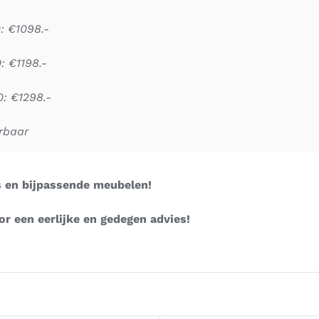
: €1098.-
: €1198.-
0: €1298.-
erbaar
s en bijpassende meubelen!
r een eerlijke en gedegen advies!