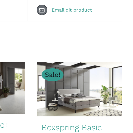
Email dit product
Sale!
ic+
Boxspring Basic