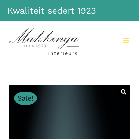
Kwaliteit sedert 1923
Dismiss
Sale!