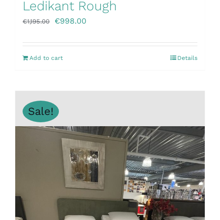
Ledikant Rough
€
998.00
€
1,195.00
Add to cart
Details
Sale!