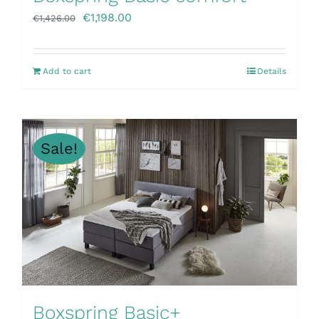
€
1,198.00
€
1,426.00
Add to cart
Details
Sale!
Boxspring Basic+