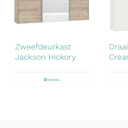
Zweefdeurkast
Draa
Jackson Hickory
Crea
Details