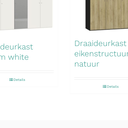
Draaideurkast
ideurkast
eikenstructuu
m white
natuur
Details
Details