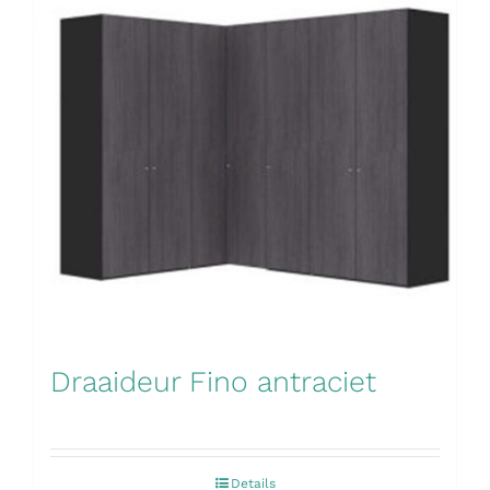
Draaideur Fino antraciet
Details