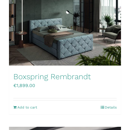
Boxspring Rembrandt
€
1,899.00
Add to cart
Details