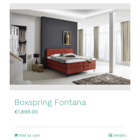
Boxspring Fontana
€
1,899.00
Add to cart
Details