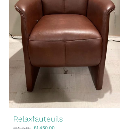
Relaxfauteuils
€
1,450.00
€
1,935.00