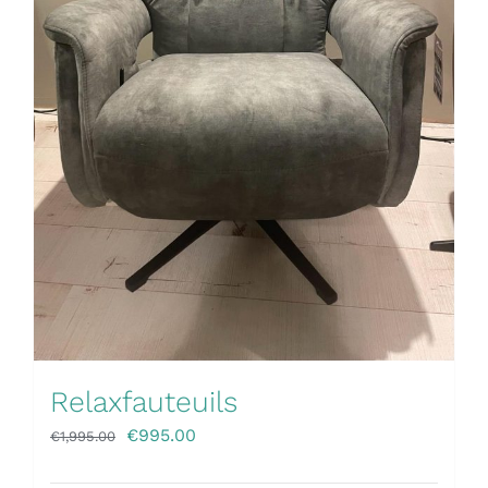
Relaxfauteuils
€
995.00
€
1,995.00