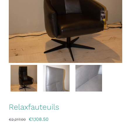
Relaxfauteuils
€
1,108.50
€
2,217.00